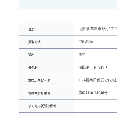
滋賀県 草津市野村2丁目1
住所
宅配
店頭
買取方法
無料
送料
宅配キット有あり
梱包材
1～4営業日程度でお支
支払いスピード
第621110161046号
古物商許可番号
よくある質問と回答