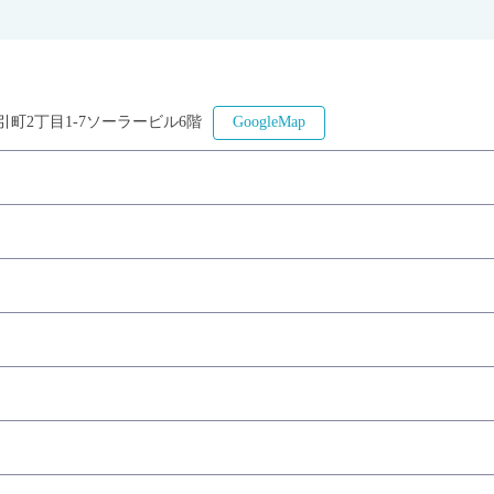
町2丁目1-7ソーラービル6階
GoogleMap