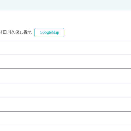
綺田川久保15番地
GoogleMap