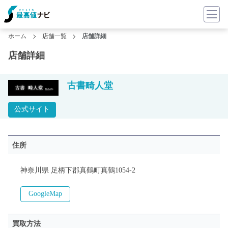
ホーム
店舗一覧
店舗詳細
店舗詳細
古書畸人堂
公式サイト
住所
神奈川県 足柄下郡真鶴町真鶴1054-2
GoogleMap
買取方法