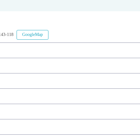
3-118
GoogleMap