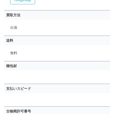
GoogleMap
買取方法
出張
送料
無料
梱包材
支払いスピード
古物商許可番号