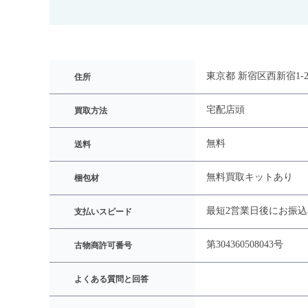
東京都 新宿区西新宿1-2
住所
宅配
店頭
買取方法
無料
送料
無料買取キットあり
梱包材
最短2営業日後にお振込
支払いスピード
第304360508043号
古物商許可番号
よくある質問と回答