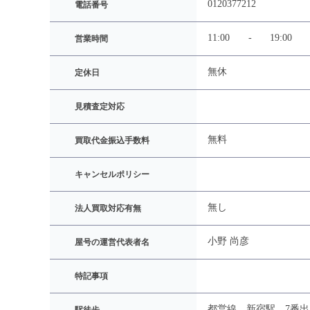
0120377212
電話番号
11:00
-
19:00
営業時間
無休
定休日
見積査定対応
無料
買取代金振込手数料
キャンセルポリシー
無し
法人買取対応有無
小野 尚彦
屋号の運営代表者名
特記事項
都営線 新宿駅 7番出