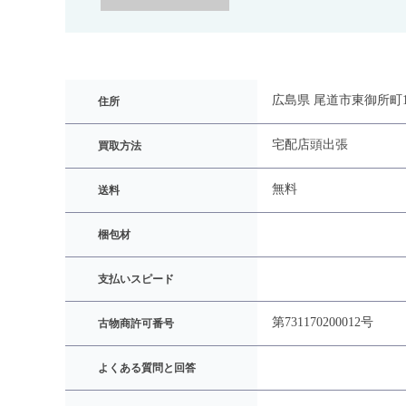
広島県 尾道市東御所町10
住所
宅配
店頭
出張
買取方法
無料
送料
梱包材
支払いスピード
第731170200012号
古物商許可番号
よくある質問と回答