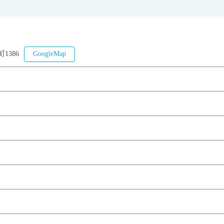
1386
GoogleMap