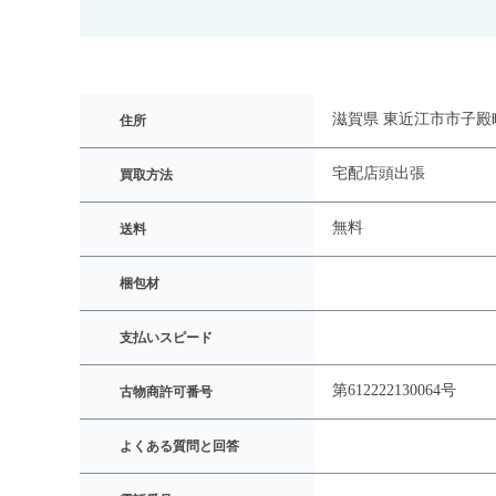
滋賀県 東近江市市子殿町
住所
宅配
店頭
出張
買取方法
無料
送料
梱包材
支払いスピード
第612222130064号
古物商許可番号
よくある質問と回答