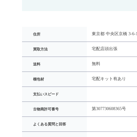
東京都 中央区京橋 3-6
住所
宅配
店頭
出張
買取方法
無料
送料
宅配キット有あり
梱包材
支払いスピード
第307730608365号
古物商許可番号
よくある質問と回答