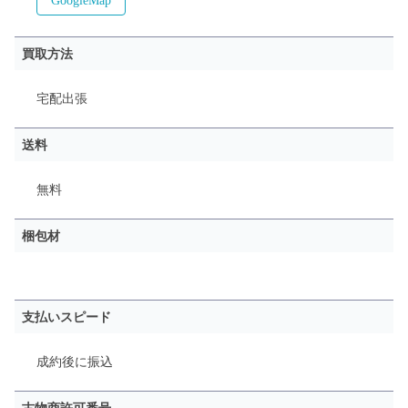
GoogleMap
買取方法
宅配
出張
送料
無料
梱包材
支払いスピード
成約後に振込