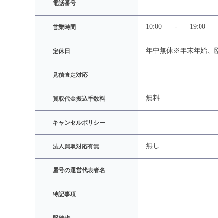
電話番号
10:00
-
19:00
営業時間
年中無休※年末年始、
定休日
見積査定対応
無料
買取代金振込手数料
キャンセルポリシー
無し
法人買取対応有無
屋号の運営代表者名
特記事項
-