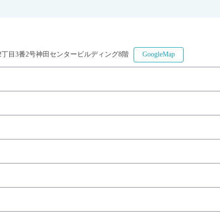
2丁目3番2号神田センタービルディング8階
GoogleMap