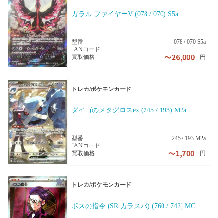
ガラル ファイヤーV (078 / 070) S5a
型番
078 / 070 S5a
JANコード
円
買取価格
トレカ/ポケモンカード
ダイゴのメタグロスex (245 / 193) M2a
型番
245 / 193 M2a
JANコード
円
買取価格
トレカ/ポケモンカード
ボスの指令 (SR カラスバ) (760 / 742) MC