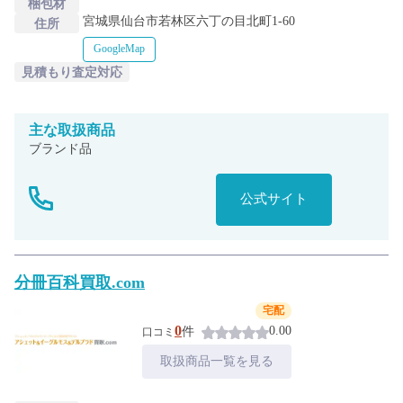
梱包材
宮城県仙台市若林区六丁の目北町1-60
住所
GoogleMap
見積もり査定対応
主な
取扱商品
ブランド品
公式サイト
分冊百科買取.com
宅配
0
0.00
件
口コミ
取扱商品一覧を見る