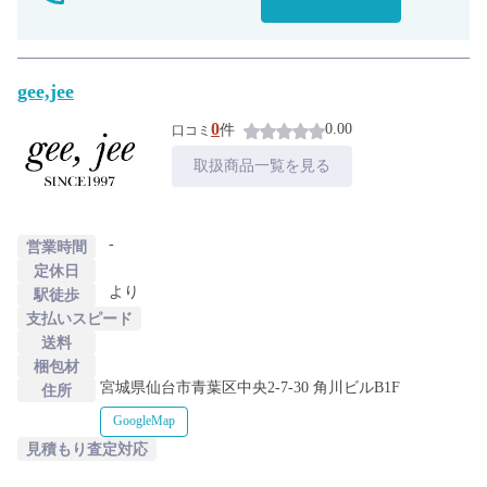
gee,jee
0
0.00
件
口コミ
取扱商品一覧を見る
-
営業時間
定休日
より
駅徒歩
支払いスピード
送料
梱包材
宮城県仙台市青葉区中央2-7-30 角川ビルB1F
住所
GoogleMap
見積もり査定対応