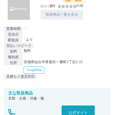
宅配
店頭
0
0.00
件
口コミ
取扱商品一覧を見る
-
営業時間
定休日
より
駅徒歩
支払いスピード
無料
送料
梱包材
宮城県仙台市青葉区一番町1丁目2‐33
住所
GoogleMap
見積もり査定対応
主な
取扱商品
衣類・古着・洋服・靴
公式サイト