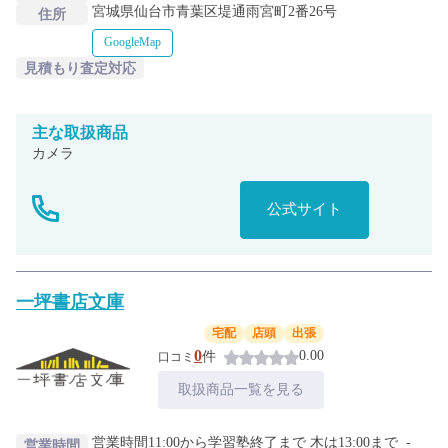
宮城県仙台市青葉区堤通雨宮町2番26号
住所
GoogleMap
見積もり査定対応
主な
取扱商品
カメラ
公式サイト
一坪書店文庫
宅配
店頭
出張
0
0.00
件
口コミ
取扱商品一覧を見る
営業時間11:00から学習塾終了まで 木は13:00まで
-
営業時間