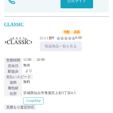
公式サイト
CLASSIC
宅配
店頭
0
0.00
件
口コミ
取扱商品一覧を見る
12:00
-
20:00
営業時間
無休
定休日
より
駅徒歩
支払いスピード
無料
送料
梱包材
宮城県仙台市青葉区上杉3丁目4-5
住所
GoogleMap
見積もり査定対応