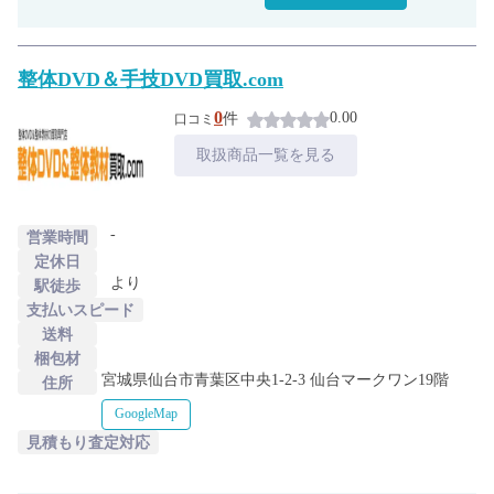
整体DVD＆手技DVD買取.com
0
0.00
件
口コミ
取扱商品一覧を見る
-
営業時間
定休日
より
駅徒歩
支払いスピード
送料
梱包材
宮城県仙台市青葉区中央1-2-3 仙台マークワン19階
住所
GoogleMap
見積もり査定対応