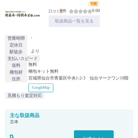
宅配
0
0.00
件
口コミ
取扱商品一覧を見る
-
営業時間
定休日
より
駅徒歩
支払いスピード
無料
送料
梱包キット無料
梱包材
宮城県仙台市青葉区中央1-2-3 仙台マークワン19階
住所
GoogleMap
見積もり査定対応
主な
取扱商品
古本