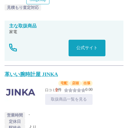
GoogleMap
見積もり査定対応
主な
取扱商品
家電
公式サイト
革いい腕時計屋 JINKA
宅配
店頭
出張
0
0.00
件
口コミ
取扱商品一覧を見る
-
営業時間
定休日
より
駅徒歩