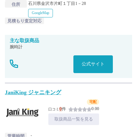
石川県金沢市片町１丁目1－28
住所
GoogleMap
見積もり査定対応
主な
取扱商品
腕時計
公式サイト
JaniKing ジャニキング
宅配
0
0.00
件
口コミ
取扱商品一覧を見る
-
営業時間