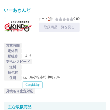
いーあきんど
0
0.00
件
口コミ
取扱商品一覧を見る
-
営業時間
定休日
より
駅徒歩
支払いスピード
送料
梱包材
石川県小松市符津町ム82
住所
GoogleMap
見積もり査定対応
主な
取扱商品