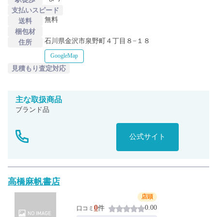
支払いスピード
無料
送料
梱包材
石川県金沢市泉野町４丁目８−１８
住所
GoogleMap
見積もり査定対応
主な
取扱商品
ブランド品
公式サイト
高橋麻帆書店
店頭
0
0.00
件
口コミ