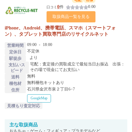
宅配
出張
0
0.00
件
口コミ
取扱商品一覧を見る
iPhone、Android、携帯電話、スマホ（スマートフォ
ン）、タブレット買取専門店のリサイクルネット
09:00
-
18:00
営業時間
不定休
定休日
より
駅徒歩
宅配：査定後の買取成立で最短当日お振込 出張：
支払いス
その場で現金にてお支払い
ピード
無料
送料
無料梱包キットあり
梱包材
石川県金沢市泉２丁目6−7
住所
GoogleMap
見積もり査定対応
主な
取扱商品
おもちゃ・ゲーム・フィギュア・プラモデルなど