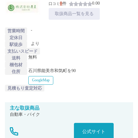
0
0.00
件
口コミ
取扱商品一覧を見る
-
営業時間
定休日
より
駅徒歩
支払いスピード
無料
送料
梱包材
石川県能美市和気町を90
住所
GoogleMap
見積もり査定対応
主な
取扱商品
自動車・バイク
公式サイト