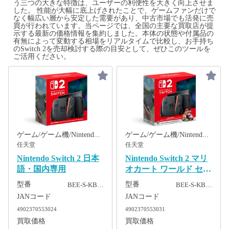
う三つの大きな特徴は、ユーザーの利便性を大きく向上させま
した。 性能が大幅に底上げされたことで、ゲームファンだけで
なく幅広い層から安定した需要があり、中古市場でも活発に売
買が行われています。当ページでは、全国の主要な買取店が提
示する最新の価格情報を集約しました。本体の状態や付属品の
有無によって変動する相場をリアルタイムで比較し、お手持ち
のSwitch 2を売却検討する際の目安として、ぜひこのツールを
ご活用ください。
ゲーム/ゲーム機/Nintendo Switch 2
ゲーム/ゲーム機/Nintendo Switch 2
任天堂
任天堂
Nintendo Switch 2 日本
Nintendo Switch 2 マリ
語・国内専用
オカート ワールド セッ
ト ​(日本語・国内専用)​
型番
型番
BEE-S-KB…
BEE-S-KB…
JANコード
JANコード
4902370553024
4902370553031
買取価格
買取価格