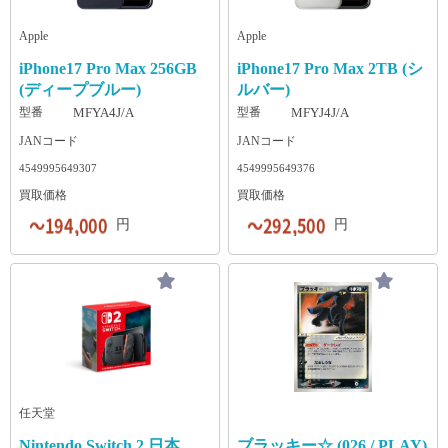
及で大容量スマホの需要は常に高いため、買
いった安全性が重要になります。大手の有名
激な下落リスク iPhoneシリーズは、毎年秋の
た際の駆け込み寺として、常に相場の上限付
てみました。 想像以上に高額だった品物とし
取店側も積極的に高値で引き取りたい傾向に
店や、セキュリティ基準を満たしている業者
新型リリース（発表〜発売）のタイミング
近を提示してくれます。 また、iPhoneやAndro
て最も多かったのは「趣味用品」で24.7％で
Apple
Apple
あるからです。 しかし、大容量モデルを売る
なら、大切なスマホも安心して任せられま
で、旧モデルの買取価格が急落するのが通例
idスマホだけでなく、パソコンや周辺機器な
した。 次いで「アクセサリー・貴金属」「衣
際には以下の注意点もあります。 値下がり幅
す。 一番高く売れる業者を今すぐチェック！
です。iPhone18が正式に発売されれば、iPhone
ど幅広い中古機器の買取にも対応していま
類・ファッション小物」が続き、身早な持ち
iPhone17 Pro Max 256GB
iPhone17 Pro Max 2TB (シ
が急激 新機種の流通や市場在庫の増加によっ
全国の優良なiPhone買取業者を比較や検討を
17は「型落ち」扱いとなり、たとえ新品未開
す。査定では商品の状態や付属品に応じた評
物にも思わぬ価値があることがわかります。
(ディープブルー)
ルバー)
て、容量の大きいモデルほど買取相場が数千
したい方は、以下の店舗一覧ページから、あ
封であっても市場価値は一段階下がってしま
価があり、まとめ売りでも対応可能です。 ダ
想定よりどれくらい高値で売れましたか？ さ
型番
MFYA4J/A
型番
MFYJ4J/A
円〜数万円単位で急落しやすい。 店舗ごとの
なたにピッタリの「最高値」の業者を探して
います。発売前は『新型への買い替え資金』
イワンテレコム ダイワンテレコムは、iPhone
らに、想定よりどれくらい高値で売れたのか
JANコード
価格差が激しい 「大容量モデルを歓迎して高
みてください。 全国の優良iPhone買取店舗一
として手放す人が急増し、市場が供給過多に
やタブレットを中心に買取を行う業者として
聞いてみました。 想定より高く売れた金額と
JANコード
く買う店」と「在庫リスクを恐れて安めに査
覧はこちら ▶︎ 店舗よりお得！iPhoneの買い取
なりやすい時期です。一方、発売後は純粋に
高い評価を得ています。独自の販売ルートに
しては「1.1～1.3倍」「1.3～1.5倍」が多い一
4549995649307
4549995649376
定する店」で、査定額の差が開きやすい。 iPh
りは郵送がおすすめな理由 わざわざ店頭へ足
旧モデルとしての需要低下が価格に直結しま
加え、自社でiPhone修理事業を展開してお
方、「2倍以上だった」人も27％と一定数いま
買取価格
買取価格
one16高額買取ランキングより最高値ナビの一
を運ばなくても、今やiPhoneの買い取りを郵
す。そのため、売却を迷っている数週間〜数
り、傷や使用感がある端末でも、価格が付き
した。 査定次第で大きな差が出る可能性があ
括比較が最強 ネットでiPhone16の高額買取ラ
送で依頼して手放すのが賢い選択として主流
ヶ月の間に、相場が数万円単位で下落してし
やすい点が特徴です。 LINEを使って手軽に見
ります。 高値で売れた理由はどのような点だ
円
円
ンキングと検索すると、おすすめの買取業者
になりつつあります。なぜ実店舗に持ち込む
まうリスクが常に潜んでいる点に注意が必要
積もりを依頼でき、査定結果は翌日に届きま
と思うかを聞いてみたので、一部を紹介しま
をまとめた記事がたくさん出てきます。しか
よりもお得で便利なのか、その2つの大きな理
です。 利益を最大化する売却のベストタイミ
す。宅配キットも迅速に発送されるため、ス
す。 美品だった。（20代・女性） 祖父の遺産
し、それらの記事に載っている買取価格や順
由を解説します。 自宅から一歩も出ずにすべ
ング 結論から言うと、新品のiPhone17を最も
ムーズに取引を進められる点が魅力です。事
の腕時計を売りましたが、ちゃんとしたブラ
位をそのまま信じて査定に出すのは、実はあ
て完結する iPhoneの買取宅配の最大の魅力
高く売るベストタイミングは「今すぐ」、つ
前査定サービスも用意されており、おおよそ
ンドのものだったので、高く売れたんだと思
まりおすすめできません。 本当に1円でも高
は、圧倒的な手軽さです。近くに買取店舗が
まりiPhone18の話題が本格化して相場が完全
の買取金額を把握したうえで依頼できます。
います。（30代・女性） 傷や破損がなかった
く、そしてラクに売りたいのであれば、一括
ない方や、日中忙しくて営業時間内にお店に
に崩れ去る前です。もちろんiPhone18の発売
ノジマ ノジマは、神奈川県横浜市に本社を構
のが大きかったと感じる。（40代・男性） 使
比較サイトツールである「最高値ナビ」を使
行けない方でも、24時間いつでもネットから
後であっても、新品であれば中古品に比べて
え、関東を中心に店舗を展開している総合家
用回数が少なくてブランド物だったから。（4
うのが最も賢い選択肢です。その圧倒的なメ
申し込みができます。 「自分で段ボールを用
圧倒的な高値はつきますが、発売前の最高値
電専門店です。近年はWeb上でもスマートフ
0代・女性） ゲームソフトだったのですが、
リットを解説します。 買取の高額ランキング
意するのは面倒…」と、iPhoneの買取郵送や
水準に戻ることはほぼありません。「もう少
ォンの買取サービスを開始しており、店頭買
だいたい買値の20％くらいを想定していたけ
を調べるより「今、最も高い店」がすぐわか
梱包の手間に不安を感じる方もご安心くださ
し待てば相場が上がるかもしれない」と期待
取と宅配買取の両方を利用できます。 大手買
ど、ほぼ買値同等がついたことがある。付属
任天堂
る 多くのブログやコラムに掲載されているiPh
い。多くの優良業者では、専用の段ボールや
して手元に残しておくのは非常に危険です。
取業者の価格を常にチェックし、競争力のあ
品など全てそろっていたので。（40代・男
Nintendo Switch 2 日本
ブラッキー☆ (026 / PLAY)
one16の高額買取ランキングは、「数ヶ月前」
緩衝材がセットになった「無料梱包キット」
端末の価値が最も高い現在のうちに査定を依
る買取価格を提示している点が特徴です。ス
性） ある程度人気があり、古いものだが付属