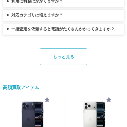
2,000円前後 256GB 115,000円 〜 122,000円前
活用する 「少しでも高く売りたい！」と思っ
て、日々激しい価格変動を見せています。 こ
り、慎重に比較することが大切です。 ここで
期間：2025年12月5日 ～ 12月10日 調査対象
利用に料金はかかりますか？
後 512GB 116,000円 〜 134,000円前後 ※2026
ても、各店舗のサイトを一つずつ開いて査定
こでは、気になる新品iPhone17の買取価格の
は、高額買取が見込めるiPhone買取業者を、
者：事前調査で「何かを買い取ってもらうた
年7月23日時点 iPhone16 Plus 容量（ストレー
額を調べるのは時間がかかります。まずは、
目安と、新型iPhone18発売前に起こり得る下
分かりやすくランキング形式で紹介します。
めに買取査定をしたことがある」と回答した
対応カテゴリは増えますか？
ジ） 新品・未使用品の相場 128GB 102,000円
全国の優良業者がまとまっている比較サイト
落リスクについて詳しく解説します。これか
買取王子 買取王子は、年間査定点数が695万
全国の男女 有効回答：300サンプル 質問内
〜 125,000円前後 256GB 114,000円 〜 132,000
や店舗一覧ページを活用するのが一番の近道
ら新品iPhone17の買取を利用して利益を出し
点を誇る大手買取サービスです。複数点の買
容： 質問1：買取査定をしたときに想像以上
円前後 512GB 115,000円 〜 137,000円前後 ※2
です。モデルや容量ごとの相場を一覧でチェ
たい方や、iPhone17の買取関連の最新情報を
取により、最大60,000円の増額が適用される
に高かった経験はありますか？ 質問2：​​それ
一括査定を依頼すると電話がたくさんかかってきますか？
026年7月23日時点 iPhone16 Pro 容量（ストレ
ックできるため、今どこにiPhoneの郵送買取
知りたい方は、相場が大きく崩れる前に現状
プラスアップキャンペーンが用意されてお
はどのような品物でしたか？（複数選択可）
ージ） 新品・未使用品の相場 128GB 140,000
を依頼するのが最も高いのかが一目でわかり
を正確に把握しておきましょう。 iPhone17の
り、まとめて売却することで買取価格の上乗
質問3：想定よりどれくらい高値で売れました
円 〜 160,000円前後 256GB 150,000円 〜 180,0
ます。 「送料無料」や「梱包キット無料」の
最新買取価格の目安と容量別の違い 新品未開
せが期待できます。 iPhone単品だけでなく、i
か？ 質問4：高値で売れた理由はどのような
00円前後 512GB 160,000円 〜 200,000円前後 1
店舗に絞り込む どれだけ高い査定額が提示さ
封のiPhone17は、依然として買取市場で非常
PadやMacBook、Apple Watchも「まとめて売
点だと思いますか？ 質問5：その時の査定は
TB 170,000円 〜 220,000円前後 ※2026年7月23
れても、送料や手数料が自己負担だと最終的
に高い需要を誇ります。買取価格の目安とし
る」ことで真価を発揮する業者です。身の回
複数箇所に依頼しましたか？ 質問6：その理
もっと見る
日時点 iPhone16 ProMax 容量（ストレージ）
な手元に残る金額（手取り）が減ってしまい
て、以下の要素によってそれぞれ価格差が生
りのガジェットを総入れ替えしたい時の最適
由を教えてください。 ※原則として小数点以
新品・未使用品の相場 256GB 150,000円 〜 19
ます。そのため、iPhoneの買い取り送料無料
じるのが特徴です。 ストレージ容量（256G
解といえます。 また、WEB査定や電話査定に
下第2位を四捨五入し表記しているため、合計
0,000円前後 512GB 180,000円 〜 215,000円前
のサービスを提供している業者を選ぶのが鉄
B、512GB、1TB、2TB）による差 約20,000
よって事前に価格を確認できる点も魅力で
が100%にならない場合があります。 買取査定
後 1TB 200,000円 〜 240,000円前後 ※2026年7
則です。 また、iPhone買取での郵送や梱包の
円〜100,000円（※2026年7月10日時点） カラ
す。宅配買取は送料無料で利用でき、画面割
をしたときに想像以上に高かった経験はあり
月23日時点 上記のように、最も手頃な128GB
やり方に不安がある方は、専用の無料梱包キ
ーバリエーションによる差 約500円〜1,000円
れや起動しないiPhoneも買取対象となりま
ますか？ まずは、買取査定をしたときに想像
モデルでも、状態が良ければ数千円以上の差
ット（段ボールや緩衝材）を自宅まで送って
（※2026年7月10日時点） 現時点での具体的
す。データ消去も徹底して行われるため、安
以上に高かった経験はあるか聞いてみまし
高額買取アイテム
がつくケースが多いです。ただ、これはあく
くれる業者を選ぶと、準備の手間も省けて安
な相場としては、動画撮影などで需要が高い
心して依頼できます。 イオシス イオシスは、
た。 買取査定で「想像以上に高かった」と感
まで「現時点での平均的な目安」に過ぎませ
心です。 実績やクチコミ（安全性）を確認し
大容量モデルや、定番の人気カラーほど高値
スマホ・タブレット・中古PCの販売と買取を
じた人は29.7％と約3割にのぼりました。 多く
ん。 iPhone16（512GB）など大容量モデルは
て最終決定する 候補が絞れたら、最後にその
がつきやすい傾向にあります。査定に出す際
行う業者です。1996年に創業し、東京・大
はないものの、実際に査定を受けたことで予
高く売れる？ 結論から言うと、512GBなどの
業者の実績を確認しましょう。iPhoneの買取
は、ご自身の端末のスペック（容量・色）を
阪・名古屋・福岡など全国に実店舗を構え、
想外の価値に気づいたケースも一定数あるこ
大容量モデルは、128GBや256GBに比べて買
での郵送の取引は顔が見えない分、「専用ツ
正確に把握し、複数の買取業者が提示する上
宅配買取にも対応しているのが特徴です。
とがわかります。 次に「買取査定をしたとき
取金額が大幅に高くなります。 もともとの定
ールでデータ消去を確実に行ってくれるか」
限価格を比較することが利益を出すための第
『けっこう高い。』の看板通り、業界の基準
に想像以上に高かった経験がある」と回答し
価が高いことに加え、動画撮影やアプリの普
「査定から入金までのスピードは速いか」と
一歩です。 iPhone18発売による型落ち化と急
値を作る実力派です。他社で納得いかなかっ
た方に、それはどのような品物だったか聞い