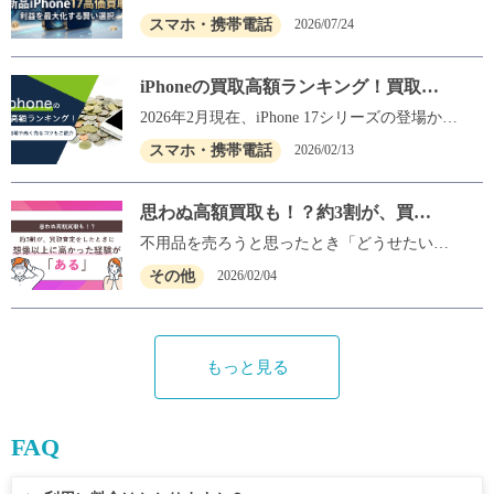
は実はとても危険です。かといって、自分で1
料で結局損をしない？」「梱包はどうすれば
るいは発売直後の現在、手元にある新品の「i
スマホ・携帯電話
2026/07/24
店舗ずつiPhone16の買取比較をするのは、非
いいの？」といった不安もつきものですよ
Phone17」を「いつ売るのが正解？」「少しで
常に面倒で時間がかかりますよね。 そこで本
ね。 そこで本記事では、数ある業者の中から
も高く売り抜けたい」とお悩みではないでし
記事では、現在のiPhone16の容量別買取相場
「送料無料」で「一番高く、安全に売る方
ょうか？ 新型iPhone18の発売を控え、現行モ
iPhoneの買取高額ランキング！買取相
をサクッと解説するとともに、面倒な比較や
法」を徹底解説します。 高く売れる！「宅配
デルの買取相場が1年で最も激しく変動する時
場や高く売るコツもご紹介
交渉を一切せずに「今、あなたのiPhoneを一
買取」のメリット 手数料0円！損しない「業
期を迎えています。とくに現在は、「新型が
2026年2月現在、iPhone 17シリーズの登場から
番高く買い取ってくれる優良店」を1秒で見つ
者の選び方」 減額回避！必須の「事前準備と
出る前の今すぐ売るべきか」「それとも発表
半年が経過し、中古市場には「17」への買い
スマホ・携帯電話
2026/02/13
ける裏ワザをご紹介します。 この記事を読め
梱包手順」 この記事を読めば、初めての郵送
を待つべきか」と売却のタイミングに悩む方
替えによる旧モデルの在庫が溢れ始めていま
ば、手間をかけずに最高値でiPhone16を売却
買取でも迷うことなく、一番お得かつ安全にi
が急増しています。実は、発売前のこの判断
す。そのため、業者間での価格競争が激化し
する方法がすぐにわかりますよ！ iPhone16を
Phoneを手放すことができます。さっそく、あ
次第で、手元に入る現金が数万円単位で変わ
ており、売却先を一つ間違えるだけで3〜5万
思わぬ高額買取も！？約3割が、買取
売る相場はいくらですか？512GBなど容量別
なたにピッタリの売り方を見つけていきまし
ってしまうことも珍しくありません。 そこで
円の損をするケースも珍しくありません。 本
査定をしたときに想像以上に高かった
の買取目安 iPhone16を売却するにあたって、
ょう！ iPhone買取は宅配（郵送）で！「最高
本記事では、iPhone18の「発売前」である今
記事では、iPhone買取業者の高額ランキング
不用品を売ろうと思ったとき「どうせたいし
まず気になるのが「今、自分のモデルがいく
値」の業者を探す方法 お住まいの地域に関わ
だからこそ知っておくべき最新の買取相場動
に加え、機種別の買取相場や高く売るための
経験が「ある」
た金額にはならないだろう」と期待せずに査
その他
2026/02/04
らで売れるのか」という具体的な相場ですよ
らず、全国で一番高く売れる場所を選べるの
向を徹底解説。気になる新品iPhone17の容
ポイントを解説します。あわせて、売却前に
定に出した経験はありませんか？ 実は、査定
ね。 一般的に、スマホの買取価格は「本体の
が「宅配（郵送）買取」の最大のメリットで
量・カラー別の買取目安や、新型登場に伴う
行っておきたい準備や業者選びのポイントも
を受けてみると、想像以上の金額になること
保存状態（新品・美品・傷ありなど）」と
す。実店舗の家賃や人件費などの運営コスト
急激な値崩れリスクを未然に回避し、利益を
紹介しますので、ぜひ参考にしてください。 i
が意外と多いんです。 そこで今回はNEXERと
「ストレージ容量」の組み合わせによって決
がかからない分、買取価格に還元されやすい
最大化するための具体的なノウハウを網羅し
Phone17 Pro Maxは最大300,000円、iPhone15は
共同で、事前調査で「何かを買い取ってもら
もっと見る
まります。まずは現在の市場における全体的
傾向にあります。 しかし、数ある業者の中か
ました。 新品iPhone17の買取価格相場とiPhon
40,000円前後が目安 iPhone買取業者の高額ラ
うために買取査定をしたことがある」と回答
な買取目安をチェックしてみましょう。 iPhon
ら、自力で本当に一番高いところを見つける
e18発売前の下落リスク 最新モデルへの買い
ンキング iPhoneの買取相場 iPhoneを高く売る
した全国の男女300名を対象に「思った以上に
e16シリーズの買取相場一覧 iPhone16の容量
のは非常に手間がかかりますよね。ここで
替えや不要になった端末の売却を検討する
コツ iPhoneを売る前にやることリスト iPhone
高額で売却できた経験」に関するアンケート
別・状態別の買取相場は、以下の表が目安と
は、絶対に損をせずに最高値の業者を見つけ
際、最も気になるのが現在の相場動向です。
買取業者の高額ランキング iPhone買取を検討
を実施しました。 「思った以上に高額で売却
FAQ
なります。 iPhone16 無印 容量（ストレージ）
るための、具体的な3つのステップを解説しま
とくにiPhone17の買取市場は、次世代機であ
する際は、業者選びが結果を大きく左右しま
できた経験に関するアンケート」調査概要 調
新品・未使用品の相場 128GB 102,000円 〜 11
す。 iPhone買取の比較サイト（店舗一覧）を
るiPhone18のリリース時期が近づくにつれ
す。買取価格や対応内容は業者によって異な
査手法：インターネットでのアンケート 調査