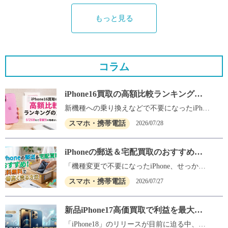
もっと見る
コラム
iPhone16買取の高額比較ランキングの
罠！512GBなど容量別の相場はいく
新機種への乗り換えなどで不要になったiPhon
ら？
e16、せっかく手放すなら1円でも高く売りた
スマホ・携帯電話
2026/07/28
いですよね。 いざ売却を考えたとき、「iPhon
e16を売る相場はいくらですか？」「結局、iP
hone16が高く売れる場所はどこ？」と疑問に
iPhoneの郵送＆宅配買取のおすすめ！
思う方は非常に多いはずです。とくに、iPhon
送料無料で一番高く売る方法
e16（512GB）などの大容量モデルは元の端末
「機種変更で不要になったiPhone、せっかく
代金が高いため、売却先を一つ間違えるだけ
なら1円でも高く売りたいけれど、わざわざ店
スマホ・携帯電話
2026/07/27
で数万円もの損をしてしまうケースも珍しく
舗に持っていくのは面倒くさい……」 とお悩
ありません。 ネット上にはさまざまなiPhone1
みではありませんか？ そんな方にピッタリな
6の高額買取ランキングがあふれていますが、
のが、自宅にいながら手軽に現金化できる
新品iPhone17高価買取で利益を最大化
買取価格は日々激しく変動しているため、記
「宅配（郵送）買取」です。 しかし、顔の見
する賢い選択
事に載っている過去の価格を鵜呑みにするの
えない郵送での買い取りでは、「送料や手数
「iPhone18」のリリースが目前に迫る中、あ