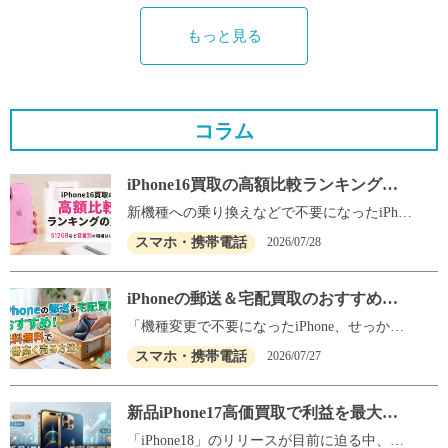
もっと見る
コラム
iPhone16買取の高額比較ランキングの
罠！512GBなど容量別の相場はいく
新機種への乗り換えなどで不要になったiPhon
ら？
e16、せっかく手放すなら1円でも高く売りた
スマホ・携帯電話
2026/07/28
いですよね。 いざ売却を考えたとき、「iPhon
e16を売る相場はいくらですか？」「結局、iP
hone16が高く売れる場所はどこ？」と疑問に
iPhoneの郵送＆宅配買取のおすすめ！
思う方は非常に多いはずです。とくに、iPhon
送料無料で一番高く売る方法
e16（512GB）などの大容量モデルは元の端末
「機種変更で不要になったiPhone、せっかく
代金が高いため、売却先を一つ間違えるだけ
なら1円でも高く売りたいけれど、わざわざ店
スマホ・携帯電話
2026/07/27
で数万円もの損をしてしまうケースも珍しく
舗に持っていくのは面倒くさい……」 とお悩
ありません。 ネット上にはさまざまなiPhone1
みではありませんか？ そんな方にピッタリな
6の高額買取ランキングがあふれていますが、
のが、自宅にいながら手軽に現金化できる
新品iPhone17高価買取で利益を最大化
買取価格は日々激しく変動しているため、記
「宅配（郵送）買取」です。 しかし、顔の見
する賢い選択
事に載っている過去の価格を鵜呑みにするの
えない郵送での買い取りでは、「送料や手数
「iPhone18」のリリースが目前に迫る中、あ