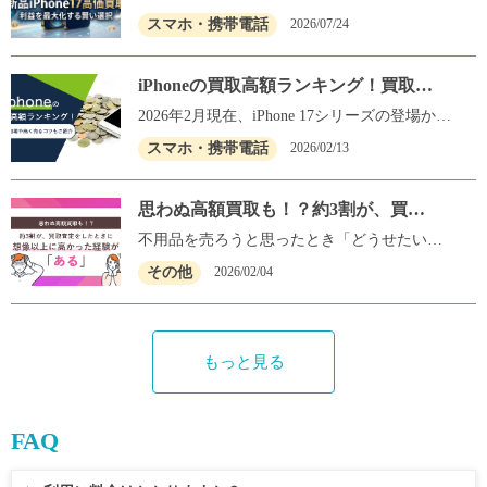
は実はとても危険です。かといって、自分で1
料で結局損をしない？」「梱包はどうすれば
るいは発売直後の現在、手元にある新品の「i
スマホ・携帯電話
2026/07/24
店舗ずつiPhone16の買取比較をするのは、非
いいの？」といった不安もつきものですよ
Phone17」を「いつ売るのが正解？」「少しで
常に面倒で時間がかかりますよね。 そこで本
ね。 そこで本記事では、数ある業者の中から
も高く売り抜けたい」とお悩みではないでし
記事では、現在のiPhone16の容量別買取相場
「送料無料」で「一番高く、安全に売る方
ょうか？ 新型iPhone18の発売を控え、現行モ
iPhoneの買取高額ランキング！買取相
をサクッと解説するとともに、面倒な比較や
法」を徹底解説します。 高く売れる！「宅配
デルの買取相場が1年で最も激しく変動する時
場や高く売るコツもご紹介
交渉を一切せずに「今、あなたのiPhoneを一
買取」のメリット 手数料0円！損しない「業
期を迎えています。とくに現在は、「新型が
2026年2月現在、iPhone 17シリーズの登場から
番高く買い取ってくれる優良店」を1秒で見つ
者の選び方」 減額回避！必須の「事前準備と
出る前の今すぐ売るべきか」「それとも発表
半年が経過し、中古市場には「17」への買い
スマホ・携帯電話
2026/02/13
ける裏ワザをご紹介します。 この記事を読め
梱包手順」 この記事を読めば、初めての郵送
を待つべきか」と売却のタイミングに悩む方
替えによる旧モデルの在庫が溢れ始めていま
ば、手間をかけずに最高値でiPhone16を売却
買取でも迷うことなく、一番お得かつ安全にi
が急増しています。実は、発売前のこの判断
す。そのため、業者間での価格競争が激化し
する方法がすぐにわかりますよ！ iPhone16を
Phoneを手放すことができます。さっそく、あ
次第で、手元に入る現金が数万円単位で変わ
ており、売却先を一つ間違えるだけで3〜5万
思わぬ高額買取も！？約3割が、買取
売る相場はいくらですか？512GBなど容量別
なたにピッタリの売り方を見つけていきまし
ってしまうことも珍しくありません。 そこで
円の損をするケースも珍しくありません。 本
査定をしたときに想像以上に高かった
の買取目安 iPhone16を売却するにあたって、
ょう！ iPhone買取は宅配（郵送）で！「最高
本記事では、iPhone18の「発売前」である今
記事では、iPhone買取業者の高額ランキング
不用品を売ろうと思ったとき「どうせたいし
まず気になるのが「今、自分のモデルがいく
値」の業者を探す方法 お住まいの地域に関わ
だからこそ知っておくべき最新の買取相場動
に加え、機種別の買取相場や高く売るための
経験が「ある」
た金額にはならないだろう」と期待せずに査
その他
2026/02/04
らで売れるのか」という具体的な相場ですよ
らず、全国で一番高く売れる場所を選べるの
向を徹底解説。気になる新品iPhone17の容
ポイントを解説します。あわせて、売却前に
定に出した経験はありませんか？ 実は、査定
ね。 一般的に、スマホの買取価格は「本体の
が「宅配（郵送）買取」の最大のメリットで
量・カラー別の買取目安や、新型登場に伴う
行っておきたい準備や業者選びのポイントも
を受けてみると、想像以上の金額になること
保存状態（新品・美品・傷ありなど）」と
す。実店舗の家賃や人件費などの運営コスト
急激な値崩れリスクを未然に回避し、利益を
紹介しますので、ぜひ参考にしてください。 i
が意外と多いんです。 そこで今回はNEXERと
「ストレージ容量」の組み合わせによって決
がかからない分、買取価格に還元されやすい
最大化するための具体的なノウハウを網羅し
Phone17 Pro Maxは最大300,000円、iPhone15は
共同で、事前調査で「何かを買い取ってもら
もっと見る
まります。まずは現在の市場における全体的
傾向にあります。 しかし、数ある業者の中か
ました。 新品iPhone17の買取価格相場とiPhon
40,000円前後が目安 iPhone買取業者の高額ラ
うために買取査定をしたことがある」と回答
な買取目安をチェックしてみましょう。 iPhon
ら、自力で本当に一番高いところを見つける
e18発売前の下落リスク 最新モデルへの買い
ンキング iPhoneの買取相場 iPhoneを高く売る
した全国の男女300名を対象に「思った以上に
e16シリーズの買取相場一覧 iPhone16の容量
のは非常に手間がかかりますよね。ここで
替えや不要になった端末の売却を検討する
コツ iPhoneを売る前にやることリスト iPhone
高額で売却できた経験」に関するアンケート
別・状態別の買取相場は、以下の表が目安と
は、絶対に損をせずに最高値の業者を見つけ
際、最も気になるのが現在の相場動向です。
買取業者の高額ランキング iPhone買取を検討
を実施しました。 「思った以上に高額で売却
FAQ
なります。 iPhone16 無印 容量（ストレージ）
るための、具体的な3つのステップを解説しま
とくにiPhone17の買取市場は、次世代機であ
する際は、業者選びが結果を大きく左右しま
できた経験に関するアンケート」調査概要 調
新品・未使用品の相場 128GB 102,000円 〜 11
す。 iPhone買取の比較サイト（店舗一覧）を
るiPhone18のリリース時期が近づくにつれ
す。買取価格や対応内容は業者によって異な
査手法：インターネットでのアンケート 調査