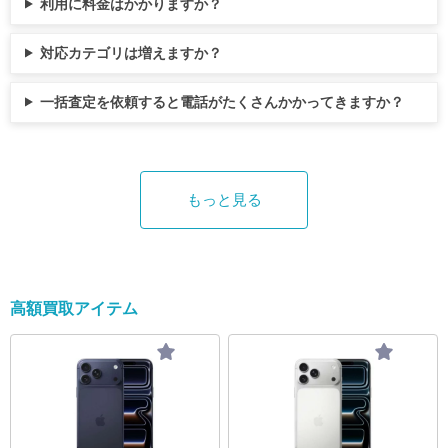
2,000円前後 256GB 115,000円 〜 122,000円前
活用する 「少しでも高く売りたい！」と思っ
て、日々激しい価格変動を見せています。 こ
り、慎重に比較することが大切です。 ここで
期間：2025年12月5日 ～ 12月10日 調査対象
利用に料金はかかりますか？
後 512GB 116,000円 〜 134,000円前後 ※2026
ても、各店舗のサイトを一つずつ開いて査定
こでは、気になる新品iPhone17の買取価格の
は、高額買取が見込めるiPhone買取業者を、
者：事前調査で「何かを買い取ってもらうた
年7月23日時点 iPhone16 Plus 容量（ストレー
額を調べるのは時間がかかります。まずは、
目安と、新型iPhone18発売前に起こり得る下
分かりやすくランキング形式で紹介します。
めに買取査定をしたことがある」と回答した
対応カテゴリは増えますか？
ジ） 新品・未使用品の相場 128GB 102,000円
全国の優良業者がまとまっている比較サイト
落リスクについて詳しく解説します。これか
買取王子 買取王子は、年間査定点数が695万
全国の男女 有効回答：300サンプル 質問内
〜 125,000円前後 256GB 114,000円 〜 132,000
や店舗一覧ページを活用するのが一番の近道
ら新品iPhone17の買取を利用して利益を出し
点を誇る大手買取サービスです。複数点の買
容： 質問1：買取査定をしたときに想像以上
円前後 512GB 115,000円 〜 137,000円前後 ※2
です。モデルや容量ごとの相場を一覧でチェ
たい方や、iPhone17の買取関連の最新情報を
取により、最大60,000円の増額が適用される
に高かった経験はありますか？ 質問2：​​それ
一括査定を依頼すると電話がたくさんかかってきますか？
026年7月23日時点 iPhone16 Pro 容量（ストレ
ックできるため、今どこにiPhoneの郵送買取
知りたい方は、相場が大きく崩れる前に現状
プラスアップキャンペーンが用意されてお
はどのような品物でしたか？（複数選択可）
ージ） 新品・未使用品の相場 128GB 140,000
を依頼するのが最も高いのかが一目でわかり
を正確に把握しておきましょう。 iPhone17の
り、まとめて売却することで買取価格の上乗
質問3：想定よりどれくらい高値で売れました
円 〜 160,000円前後 256GB 150,000円 〜 180,0
ます。 「送料無料」や「梱包キット無料」の
最新買取価格の目安と容量別の違い 新品未開
せが期待できます。 iPhone単品だけでなく、i
か？ 質問4：高値で売れた理由はどのような
00円前後 512GB 160,000円 〜 200,000円前後 1
店舗に絞り込む どれだけ高い査定額が提示さ
封のiPhone17は、依然として買取市場で非常
PadやMacBook、Apple Watchも「まとめて売
点だと思いますか？ 質問5：その時の査定は
TB 170,000円 〜 220,000円前後 ※2026年7月23
れても、送料や手数料が自己負担だと最終的
に高い需要を誇ります。買取価格の目安とし
る」ことで真価を発揮する業者です。身の回
複数箇所に依頼しましたか？ 質問6：その理
もっと見る
日時点 iPhone16 ProMax 容量（ストレージ）
な手元に残る金額（手取り）が減ってしまい
て、以下の要素によってそれぞれ価格差が生
りのガジェットを総入れ替えしたい時の最適
由を教えてください。 ※原則として小数点以
新品・未使用品の相場 256GB 150,000円 〜 19
ます。そのため、iPhoneの買い取り送料無料
じるのが特徴です。 ストレージ容量（256G
解といえます。 また、WEB査定や電話査定に
下第2位を四捨五入し表記しているため、合計
0,000円前後 512GB 180,000円 〜 215,000円前
のサービスを提供している業者を選ぶのが鉄
B、512GB、1TB、2TB）による差 約20,000
よって事前に価格を確認できる点も魅力で
が100%にならない場合があります。 買取査定
後 1TB 200,000円 〜 240,000円前後 ※2026年7
則です。 また、iPhone買取での郵送や梱包の
円〜100,000円（※2026年7月10日時点） カラ
す。宅配買取は送料無料で利用でき、画面割
をしたときに想像以上に高かった経験はあり
月23日時点 上記のように、最も手頃な128GB
やり方に不安がある方は、専用の無料梱包キ
ーバリエーションによる差 約500円〜1,000円
れや起動しないiPhoneも買取対象となりま
ますか？ まずは、買取査定をしたときに想像
モデルでも、状態が良ければ数千円以上の差
ット（段ボールや緩衝材）を自宅まで送って
（※2026年7月10日時点） 現時点での具体的
す。データ消去も徹底して行われるため、安
以上に高かった経験はあるか聞いてみまし
高額買取アイテム
がつくケースが多いです。ただ、これはあく
くれる業者を選ぶと、準備の手間も省けて安
な相場としては、動画撮影などで需要が高い
心して依頼できます。 イオシス イオシスは、
た。 買取査定で「想像以上に高かった」と感
まで「現時点での平均的な目安」に過ぎませ
心です。 実績やクチコミ（安全性）を確認し
大容量モデルや、定番の人気カラーほど高値
スマホ・タブレット・中古PCの販売と買取を
じた人は29.7％と約3割にのぼりました。 多く
ん。 iPhone16（512GB）など大容量モデルは
て最終決定する 候補が絞れたら、最後にその
がつきやすい傾向にあります。査定に出す際
行う業者です。1996年に創業し、東京・大
はないものの、実際に査定を受けたことで予
高く売れる？ 結論から言うと、512GBなどの
業者の実績を確認しましょう。iPhoneの買取
は、ご自身の端末のスペック（容量・色）を
阪・名古屋・福岡など全国に実店舗を構え、
想外の価値に気づいたケースも一定数あるこ
大容量モデルは、128GBや256GBに比べて買
での郵送の取引は顔が見えない分、「専用ツ
正確に把握し、複数の買取業者が提示する上
宅配買取にも対応しているのが特徴です。
とがわかります。 次に「買取査定をしたとき
取金額が大幅に高くなります。 もともとの定
ールでデータ消去を確実に行ってくれるか」
限価格を比較することが利益を出すための第
『けっこう高い。』の看板通り、業界の基準
に想像以上に高かった経験がある」と回答し
価が高いことに加え、動画撮影やアプリの普
「査定から入金までのスピードは速いか」と
一歩です。 iPhone18発売による型落ち化と急
値を作る実力派です。他社で納得いかなかっ
た方に、それはどのような品物だったか聞い