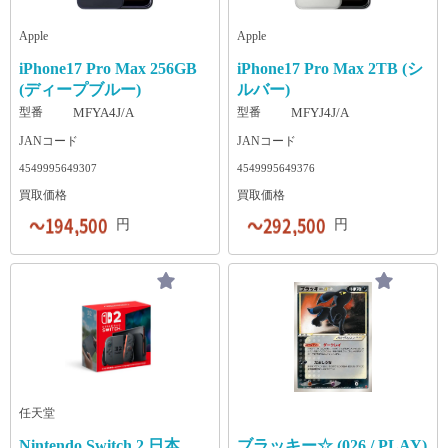
及で大容量スマホの需要は常に高いため、買
いった安全性が重要になります。大手の有名
激な下落リスク iPhoneシリーズは、毎年秋の
た際の駆け込み寺として、常に相場の上限付
てみました。 想像以上に高額だった品物とし
取店側も積極的に高値で引き取りたい傾向に
店や、セキュリティ基準を満たしている業者
新型リリース（発表〜発売）のタイミング
近を提示してくれます。 また、iPhoneやAndro
て最も多かったのは「趣味用品」で24.7％で
Apple
Apple
あるからです。 しかし、大容量モデルを売る
なら、大切なスマホも安心して任せられま
で、旧モデルの買取価格が急落するのが通例
idスマホだけでなく、パソコンや周辺機器な
した。 次いで「アクセサリー・貴金属」「衣
際には以下の注意点もあります。 値下がり幅
す。 一番高く売れる業者を今すぐチェック！
です。iPhone18が正式に発売されれば、iPhone
ど幅広い中古機器の買取にも対応していま
類・ファッション小物」が続き、身早な持ち
iPhone17 Pro Max 256GB
iPhone17 Pro Max 2TB (シ
が急激 新機種の流通や市場在庫の増加によっ
全国の優良なiPhone買取業者を比較や検討を
17は「型落ち」扱いとなり、たとえ新品未開
す。査定では商品の状態や付属品に応じた評
物にも思わぬ価値があることがわかります。
(ディープブルー)
ルバー)
て、容量の大きいモデルほど買取相場が数千
したい方は、以下の店舗一覧ページから、あ
封であっても市場価値は一段階下がってしま
価があり、まとめ売りでも対応可能です。 ダ
想定よりどれくらい高値で売れましたか？ さ
型番
MFYA4J/A
型番
MFYJ4J/A
円〜数万円単位で急落しやすい。 店舗ごとの
なたにピッタリの「最高値」の業者を探して
います。発売前は『新型への買い替え資金』
イワンテレコム ダイワンテレコムは、iPhone
らに、想定よりどれくらい高値で売れたのか
JANコード
価格差が激しい 「大容量モデルを歓迎して高
みてください。 全国の優良iPhone買取店舗一
として手放す人が急増し、市場が供給過多に
やタブレットを中心に買取を行う業者として
聞いてみました。 想定より高く売れた金額と
JANコード
く買う店」と「在庫リスクを恐れて安めに査
覧はこちら ▶︎ 店舗よりお得！iPhoneの買い取
なりやすい時期です。一方、発売後は純粋に
高い評価を得ています。独自の販売ルートに
しては「1.1～1.3倍」「1.3～1.5倍」が多い一
4549995649307
4549995649376
定する店」で、査定額の差が開きやすい。 iPh
りは郵送がおすすめな理由 わざわざ店頭へ足
旧モデルとしての需要低下が価格に直結しま
加え、自社でiPhone修理事業を展開してお
方、「2倍以上だった」人も27％と一定数いま
買取価格
買取価格
one16高額買取ランキングより最高値ナビの一
を運ばなくても、今やiPhoneの買い取りを郵
す。そのため、売却を迷っている数週間〜数
り、傷や使用感がある端末でも、価格が付き
した。 査定次第で大きな差が出る可能性があ
括比較が最強 ネットでiPhone16の高額買取ラ
送で依頼して手放すのが賢い選択として主流
ヶ月の間に、相場が数万円単位で下落してし
やすい点が特徴です。 LINEを使って手軽に見
ります。 高値で売れた理由はどのような点だ
円
円
ンキングと検索すると、おすすめの買取業者
になりつつあります。なぜ実店舗に持ち込む
まうリスクが常に潜んでいる点に注意が必要
積もりを依頼でき、査定結果は翌日に届きま
と思うかを聞いてみたので、一部を紹介しま
をまとめた記事がたくさん出てきます。しか
よりもお得で便利なのか、その2つの大きな理
です。 利益を最大化する売却のベストタイミ
す。宅配キットも迅速に発送されるため、ス
す。 美品だった。（20代・女性） 祖父の遺産
し、それらの記事に載っている買取価格や順
由を解説します。 自宅から一歩も出ずにすべ
ング 結論から言うと、新品のiPhone17を最も
ムーズに取引を進められる点が魅力です。事
の腕時計を売りましたが、ちゃんとしたブラ
位をそのまま信じて査定に出すのは、実はあ
て完結する iPhoneの買取宅配の最大の魅力
高く売るベストタイミングは「今すぐ」、つ
前査定サービスも用意されており、おおよそ
ンドのものだったので、高く売れたんだと思
まりおすすめできません。 本当に1円でも高
は、圧倒的な手軽さです。近くに買取店舗が
まりiPhone18の話題が本格化して相場が完全
の買取金額を把握したうえで依頼できます。
います。（30代・女性） 傷や破損がなかった
く、そしてラクに売りたいのであれば、一括
ない方や、日中忙しくて営業時間内にお店に
に崩れ去る前です。もちろんiPhone18の発売
ノジマ ノジマは、神奈川県横浜市に本社を構
のが大きかったと感じる。（40代・男性） 使
比較サイトツールである「最高値ナビ」を使
行けない方でも、24時間いつでもネットから
後であっても、新品であれば中古品に比べて
え、関東を中心に店舗を展開している総合家
用回数が少なくてブランド物だったから。（4
うのが最も賢い選択肢です。その圧倒的なメ
申し込みができます。 「自分で段ボールを用
圧倒的な高値はつきますが、発売前の最高値
電専門店です。近年はWeb上でもスマートフ
0代・女性） ゲームソフトだったのですが、
リットを解説します。 買取の高額ランキング
意するのは面倒…」と、iPhoneの買取郵送や
水準に戻ることはほぼありません。「もう少
ォンの買取サービスを開始しており、店頭買
だいたい買値の20％くらいを想定していたけ
を調べるより「今、最も高い店」がすぐわか
梱包の手間に不安を感じる方もご安心くださ
し待てば相場が上がるかもしれない」と期待
取と宅配買取の両方を利用できます。 大手買
ど、ほぼ買値同等がついたことがある。付属
任天堂
る 多くのブログやコラムに掲載されているiPh
い。多くの優良業者では、専用の段ボールや
して手元に残しておくのは非常に危険です。
取業者の価格を常にチェックし、競争力のあ
品など全てそろっていたので。（40代・男
Nintendo Switch 2 日本
ブラッキー☆ (026 / PLAY)
one16の高額買取ランキングは、「数ヶ月前」
緩衝材がセットになった「無料梱包キット」
端末の価値が最も高い現在のうちに査定を依
る買取価格を提示している点が特徴です。ス
性） ある程度人気があり、古いものだが付属